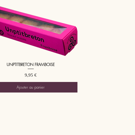
UNPTITBRETON FRAMBOISE
Aperçu rapide
Prix
9,95 €
Ajouter au panier