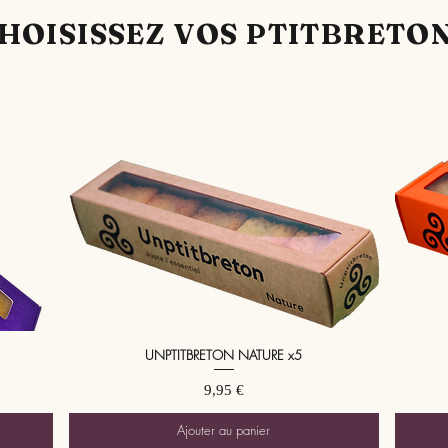
HOISISSEZ VOS PTITBRETO
UNPTITBRETON NATURE x5
Aperçu rapide
Prix
9,95 €
Ajouter au panier