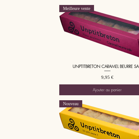
Meilleure vente
UNPTITBRETON CARAMEL BEURRE SA
Aperçu rapide
Prix
9,95 €
Ajouter au panier
Nouveau