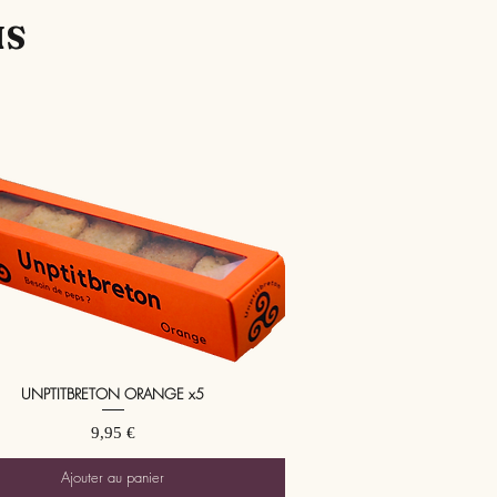
NS
UNPTITBRETON ORANGE x5
Aperçu rapide
Prix
9,95 €
Ajouter au panier