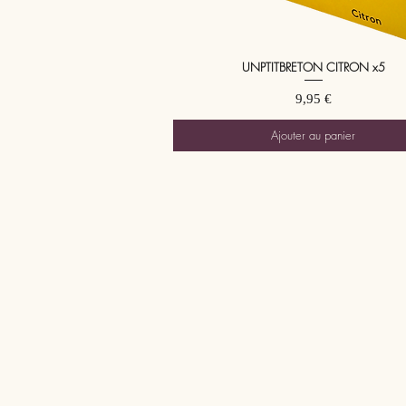
UNPTITBRETON CITRON x5
Aperçu rapide
Prix
9,95 €
Ajouter au panier