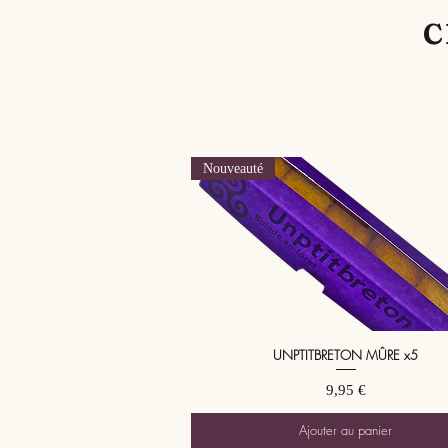
C
Nouveauté
UNPTITBRETON MÛRE x5
Aperçu rapide
Prix
9,95 €
Ajouter au panier