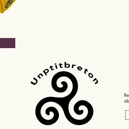
Re
ab