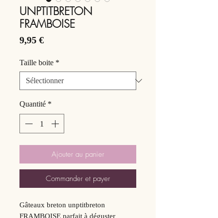
UNPTITBRETON
FRAMBOISE
Prix
9,95 €
Taille boite
*
Quantité
*
Ajouter au panier
Commander et payer
Gâteaux breton unptitbreton
FRAMBOISE parfait à déguster